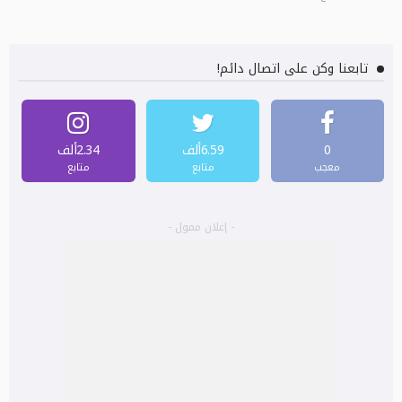
تابعنا وكن على اتصال دائم!
0
6.59ألف
2.34ألف
معجب
متابع
متابع
- إعلان ممول -