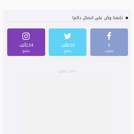
تابعنا وكن على اتصال دائم!
0
6.59ألف
2.34ألف
معجب
متابع
متابع
- إعلان ممول -