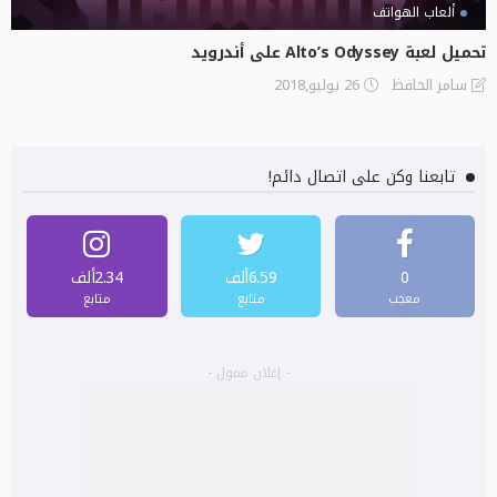
ألعاب الهواتف
تحميل لعبة Alto’s Odyssey‏ على أندرويد
26 يوليو,2018
سامر الحافظ
تابعنا وكن على اتصال دائم!
0
6.59ألف
2.34ألف
معجب
متابع
متابع
- إعلان ممول -