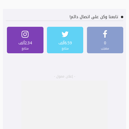
تابعنا وكن على اتصال دائم!
0
6.59ألف
2.34ألف
معجب
متابع
متابع
- إعلان ممول -