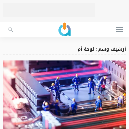
أرشيف وسم : لوحة أم