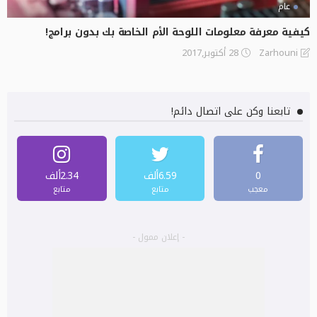
عام
كيفية معرفة معلومات اللوحة الأم الخاصة بك بدون برامج!
28 أكتوبر,2017
Zarhouni
تابعنا وكن على اتصال دائم!
0
6.59ألف
2.34ألف
معجب
متابع
متابع
- إعلان ممول -