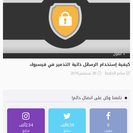
آيفون
كيفية إستخدام الرسائل ذاتية التدمير في فيسبوك
26 سبتمبر,2016
سامر الحافظ
تابعنا وكن على اتصال دائم!
0
6.59ألف
2.34ألف
معجب
متابع
متابع