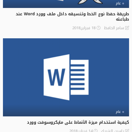
عام
طريقة حفظ نوع الخط وتنسيقه داخل ملف وورد Word عند
طباعته
18 فبراير,2018
سامر الحافظ
عام
كيفية استخدام ميزة الأنماط على مايكروسوفت وورد
14 فبراير,2018
ياسين الشريك