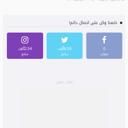
تابعنا وكن على اتصال دائم!
0
6.59ألف
2.34ألف
معجب
متابع
متابع
- إعلان ممول -