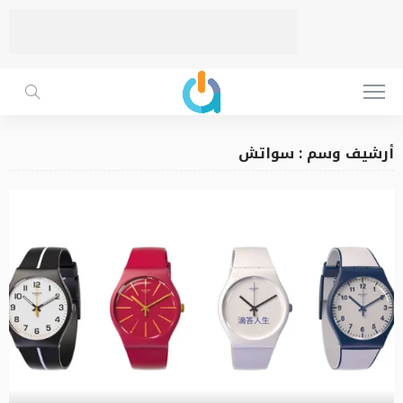
أرشيف وسم : سواتش