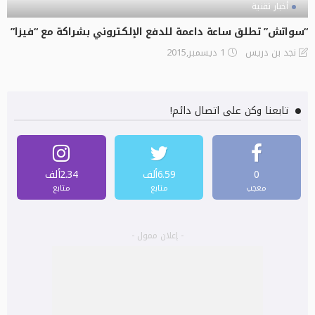
أخبار تقنية
“سواتش” تطلق ساعة داعمة للدفع الإلكتروني بشراكة مع “فيزا”
1 ديسمبر,2015
نجد بن دريس
تابعنا وكن على اتصال دائم!
0
6.59ألف
2.34ألف
معجب
متابع
متابع
- إعلان ممول -