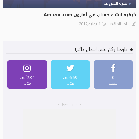
تجارة الكترونية
كيفية انشاء حساب في أمازون Amazon.com
1 يوليو,2017
سامر الحافظ
تابعنا وكن على اتصال دائم!
0
6.59ألف
2.34ألف
معجب
متابع
متابع
- إعلان ممول -