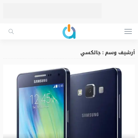
أرشيف وسم : جالكسي