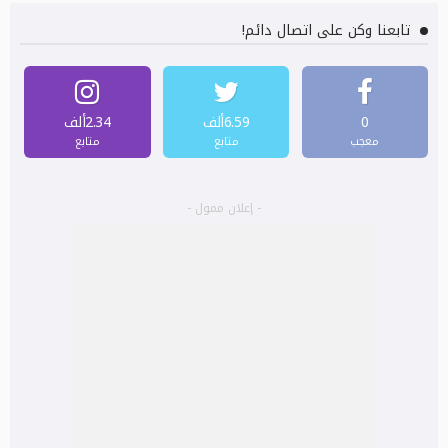
تابعنا وكن على اتصال دائم!
0
6.59ألف
2.34ألف
معجب
متابع
متابع
- إعلان ممول -