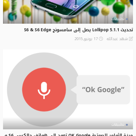
تطبيقات
تحديث Lollipop 5.1.1 يصل إلى سامسونج S6 & S6 Edge
17 يونيو,2015
شهد عبدالله
تطبيقات
ميزة الأوامر الصوتية OK Google تعود إلى هواتف جالكسي S6 و