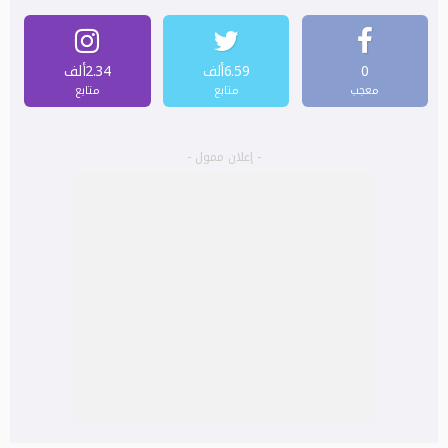
0
6.59ألف
2.34ألف
معجب
متابع
متابع
- إعلان ممول -