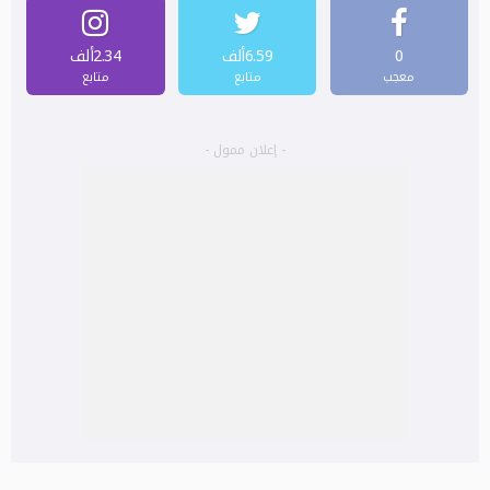
0
6.59ألف
2.34ألف
معجب
متابع
متابع
- إعلان ممول -