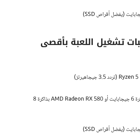
ات تشغيل اللعبة بأقصى
كرت شاشة Nvidia GeForce GTX 1060 بذاكرة 6 جيجابايت أو AMD Radeon RX 580 بذاكرة 8