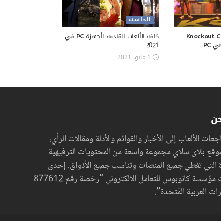
الحاسب
ات تشغيل Knockout City
كافة الألعاب القادمة لأجهزة PC في
 PC
2021
1 مايو، 2021
حن
عات الألعاب إلى الأخبار والقوائم والأدلة ومقالات الرأي،
موقع بلاى سلاي مجموعة واسعة من المحتويات الترفيهية
ة التي تغطي جميع المنصات وتناسب جميع الأذواق. إحدى
منصات مؤسسة كانوبوس للتعامل الالكتروني “رخصة رقم 877612
رات العربية المُتحدة”.