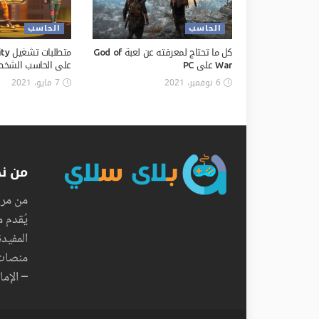
الحاسب
الحاسب
كل ما تحتاج لمعرفته عن لعبة God of
متطلب
War على PC
على الحاسب الشخصي
6 نوفمبر، 2021
7 مايو، 2021
من ن
من مراج
يُقدم 
المفيد
– الإما