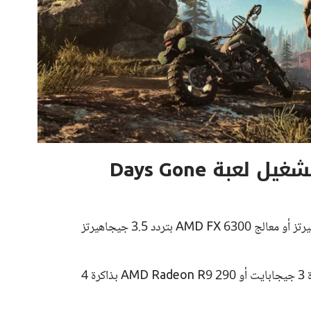
عبة Days Gone
كرت شاشة Nvidia GeForce GTX 780 بذاكرة 3 جيجابايت أو AMD Radeon R9 290 بذاكرة 4