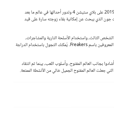
لعبة Days Gone تم إطلاقها للمرة الأولى في أبريل 2019 على بلاي ستيشن 4 وتدور أحداثها في عالم ما بعد
ت جون الذي يبحث عن إمكانية بقاء زوجته سارة على قيد
 الشخص الثالث، واستخدام الأسلحة النارية والمشاجرات،
والتسلل للدفاع ضد البشر المعادين وآكلي لحوم البشر المعروفين باسم Freakers. يُمكنك التجول باستخدام الدراجة
 أشادوا بجانب العالم المفتوح، وأسلوب اللعب، بينما تم انتقاد
تي جعلت العالم المفتوح الجميل خالي من الأنشطة الممتعة.