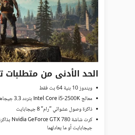
الحد الأدنى من متطلبات تشغيل ل
ويندوز 10 بنية 64 بت فقط
معالج Intel Core i5-2500K بتردد 3.3 جيجاهيرتز أو معالج AMD FX 6300 بتردد 3.5 جيجاهيرتز
ذاكرة وصول عشوائي “رام” 8 جيجابايت
جيجابايت أو ما يعادلهما