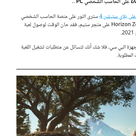
على الحاسب الشخصي PC ..
لى بلاي ستيشن 4
سترى النور على منصة الحاسب الشخصي
PC. وبعد النجاح الكبير الذي حققته لعبة Horizon Zero Dawn على متجر ستيم، فقد حان الوقت لوصول لعبة
 المتحمسين لتجربة Days Gone على أجهزة البي سي، فلا شك أنك تتسائل عن متطلبات تشغيل اللعبة
 المطلوبة.