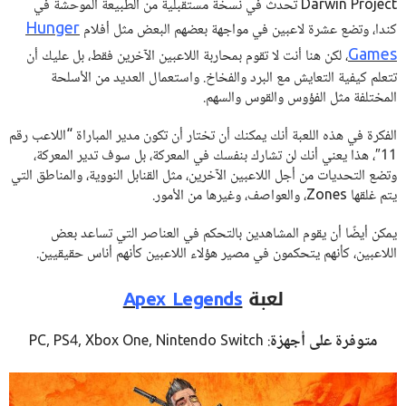
Darwin Project تحدث في نسخة مستقبلية من الطبيعة الموحشة في
Hunger
كندا، وتضع عشرة لاعبين في مواجهة بعضهم البعض مثل أفلام
Games
، لكن هنا أنت لا تقوم بمحاربة اللاعبين الآخرين فقط، بل عليك أن
تتعلم كيفية التعايش مع البرد والفخاخ. واستعمال العديد من الأسلحة
المختلفة مثل الفؤوس والقوس والسهم.
الفكرة في هذه اللعبة أنك يمكنك أن تختار أن تكون مدير المباراة “اللاعب رقم
11″، هذا يعني أنك لن تشارك بنفسك في المعركة، بل سوف تدير المعركة،
وتضع التحديات من أجل اللاعبين الآخرين، مثل القنابل النووية، والمناطق التي
يتم غلقها Zones، والعواصف، وغيرها من الأمور.
يمكن أيضًا أن يقوم المشاهدين بالتحكم في العناصر التي تساعد بعض
اللاعبين، كأنهم يتحكمون في مصير هؤلاء اللاعبين كأنهم أناس حقيقيين.
لعبة
Apex Legends
متوفرة على أجهزة
: PC, PS4, Xbox One, Nintendo Switch