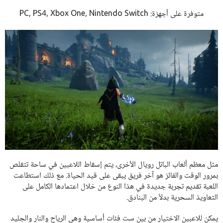
متوفرة على أجهزة: PC, PS4, Xbox One, Nintendo Switch
مثل معظم ألعاب الباتل رويال الأخرى، يتم إسقاط اللاعبين في ساحة تتقلص
بمرور الوقت والفائز هو آخر فريق يبقى على قيد الحياة. مع ذلك استطاعت
اللعبة تقديم تجربة جديدة في هذا النوع من خلال اعتمادها الكامل على
التعاويذ السحرية بدلاً من البنادق.
يمكن للاعبين الاختيار من بين ست فئات أساسية وهي الرياح والنار والجليد