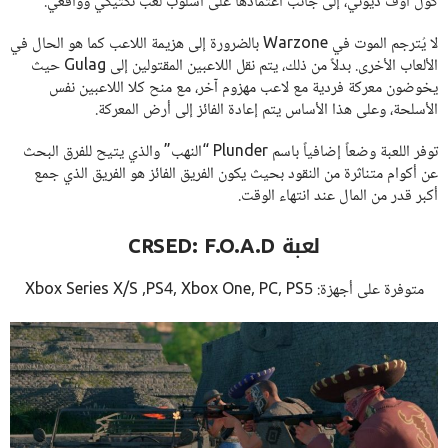
كول أوف ديوتي، إلى جانب اعتمادها على أسلوب لعب تكتيكي وواقعي.
لا يُترجم الموت في Warzone بالضرورة إلى هزيمة اللاعب كما هو الحال في
الألعاب الأخرى. بدلاً من ذلك، يتم نقل اللاعبين المقتولين إلى Gulag حيث
يخوضون معركة فردية مع لاعب مهزوم آخر، مع منح كلا اللاعبين نفس
الأسلحة، وعلى هذا الأساس يتم إعادة الفائز إلى أرض المعركة.
توفر اللعبة وضعاً إضافياً باسم Plunder “النهب” والذي يتيح للفرق البحث
عن أكوام متناثرة من النقود بحيث يكون الفريق الفائز هو الفريق الذي جمع
أكبر قدر من المال عند انتهاء الوقت.
لعبة CRSED: F.O.A.D
متوفرة على أجهزة: Xbox Series X/S ,PS4, Xbox One, PC, PS5