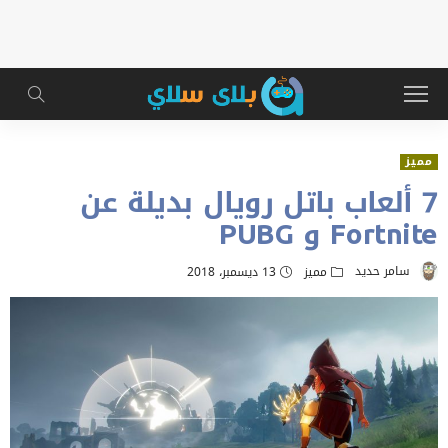
مميز
7 ألعاب باتل رويال بديلة عن
Fortnite و PUBG
سامر حديد
مميز
13 ديسمبر، 2018