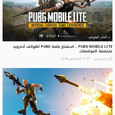
ألعاب الهواتف
PUBG MOBILE LITE‏ .. استمتع بلعبة PUBG لهواتف أندرويد
منخفضة المواصفات
11 أغسطس,2018
سامر حديد