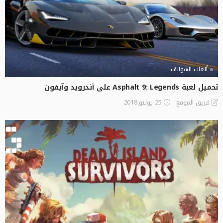
ألعاب الهواتف
تحميل لعبة Asphalt 9: Legends على أندرويد وآيفون
25 يوليو,2018
فريق الموقع