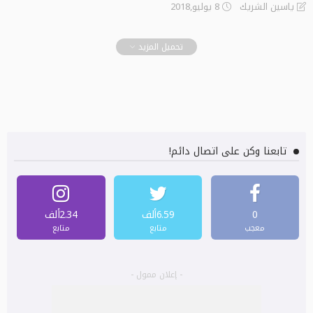
8 يوليو,2018
ياسين الشريك
تحميل المزيد
تابعنا وكن على اتصال دائم!
0
6.59ألف
2.34ألف
معجب
متابع
متابع
- إعلان ممول -