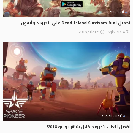
ألعاب الهواتف
تحميل لعبة Dead Island Survivors‏‏ على أندرويد وآيفون
9 يوليو,2018
مهند داود
ألعاب الهواتف
أفضل ألعاب أندرويد خلال شهر يوليو 2018!