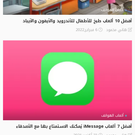
ألعاب الهواتف
أفضل 10 ألعاب طبخ للأطفال للأندرويد والآيفون والآيباد
6 فبراير,2022
هاني محمود
ألعاب الهواتف
أفضل 7 ألعاب iMessage يُمكنك الاستمتاع بها مع الأصدقاء