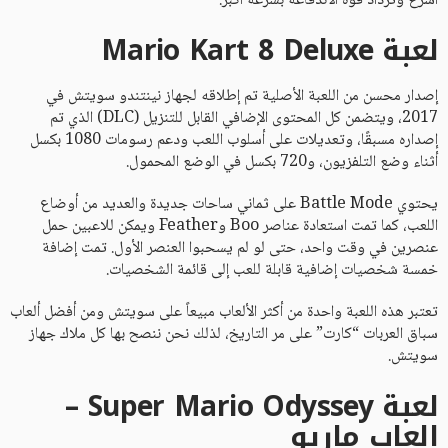
أسرع وتزداد قوة الاندفاعة بسرعة أكبر.
لعبة Mario Kart 8 Deluxe
إصدار محسن من اللعبة الأصلية تم إطلاقه لجهاز نينتندو سويتش في
2017، ويتضمن كل المحتوى الإضافي القابل للتنزيل (DLC) الذي تم
إصداره مسبقًا، وتعديلات على أسلوب اللعب ودعم رسومات 1080 بكسل
أثناء وضع التلفزيون، و720 بكسل في الوضع المحمول.
يحتوي Battle Mode على ثماني ساحات جديدة والعديد من أوضاع
اللعب، كما تمت استعادة عناصر Boo وFeather ويمكن للاعبين حمل
عنصرين في وقت واحد، حتى لو لم يسحبوا العنصر الأول. تمت إضافة
خمسة شخصيات إضافية قابلة للعب إلى قائمة الشخصيات.
تعتبر هذه اللعبة واحدة من أكثر الألعاب مبيعاً على سويتش ومن أفضل ألعاب
سباق العربات “كارت” على مر التاريخ، لذلك نحن ننصح بها كل ملاك جهاز
سويتش.
لعبة Super Mario Odyssey –
العاب ماريو