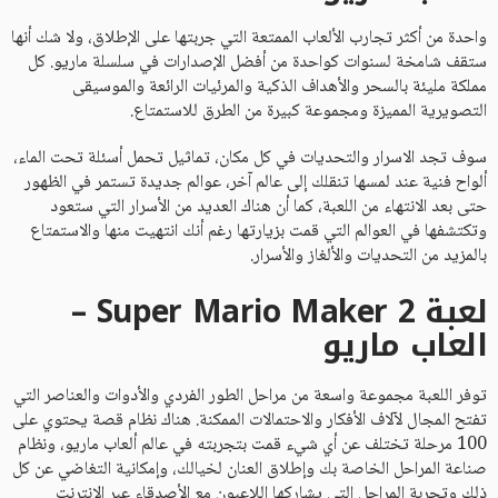
واحدة من أكثر تجارب الألعاب الممتعة التي جربتها على الإطلاق، ولا شك أنها
ستقف شامخة لسنوات كواحدة من أفضل الإصدارات في سلسلة ماريو. كل
مملكة مليئة بالسحر والأهداف الذكية والمرئيات الرائعة والموسيقى
التصويرية المميزة ومجموعة كبيرة من الطرق للاستمتاع.
سوف تجد الاسرار والتحديات في كل مكان، تماثيل تحمل أسئلة تحت الماء،
ألواح فنية عند لمسها تنقلك إلى عالم آخر، عوالم جديدة تستمر في الظهور
حتى بعد الانتهاء من اللعبة، كما أن هناك العديد من الأسرار التي ستعود
وتكتشفها في العوالم التي قمت بزيارتها رغم أنك انتهيت منها والاستمتاع
بالمزيد من التحديات والألغاز والأسرار.
لعبة Super Mario Maker 2 –
العاب ماريو
توفر اللعبة مجموعة واسعة من مراحل الطور الفردي والأدوات والعناصر التي
تفتح المجال لآلاف الأفكار والاحتمالات الممكنة. هناك نظام قصة يحتوي على
100 مرحلة تختلف عن أي شيء قمت بتجربته في عالم ألعاب ماريو، ونظام
صناعة المراحل الخاصة بك وإطلاق العنان لخيالك، وإمكانية التغاضي عن كل
ذلك وتجربة المراحل التي يشاركها اللاعبون مع الأصدقاء عبر الإنترنت