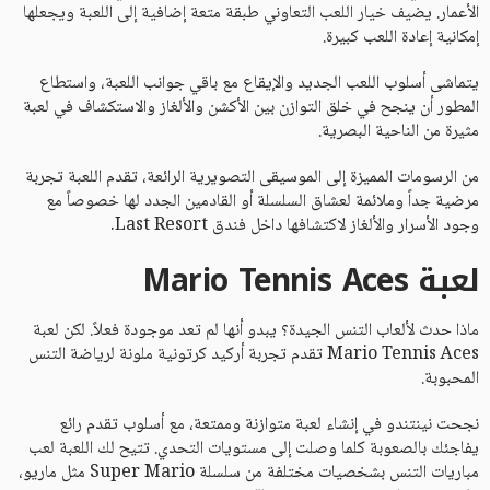
الأعمار. يضيف خيار اللعب التعاوني طبقة متعة إضافية إلى اللعبة ويجعلها
إمكانية إعادة اللعب كبيرة.
يتماشى أسلوب اللعب الجديد والإيقاع مع باقي جوانب اللعبة، واستطاع
المطور أن ينجح في خلق التوازن بين الأكشن والألغاز والاستكشاف في لعبة
مثيرة من الناحية البصرية.
من الرسومات المميزة إلى الموسيقى التصويرية الرائعة، تقدم اللعبة تجربة
مرضية جداً وملائمة لعشاق السلسلة أو القادمين الجدد لها خصوصاً مع
وجود الأسرار والألغاز لاكتشافها داخل فندق Last Resort.
لعبة Mario Tennis Aces
ماذا حدث لألعاب التنس الجيدة؟ يبدو أنها لم تعد موجودة فعلاً. لكن لعبة
Mario Tennis Aces تقدم تجربة أركيد كرتونية ملونة لرياضة التنس
المحبوبة.
نجحت نينتندو في إنشاء لعبة متوازنة وممتعة، مع أسلوب تقدم رائع
يفاجئك بالصعوبة كلما وصلت إلى مستويات التحدي. تتيح لك اللعبة لعب
مباريات التنس بشخصيات مختلفة من سلسلة Super Mario مثل ماريو،