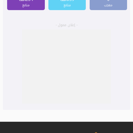
معجب
متابع
متابع
- إعلان ممول -