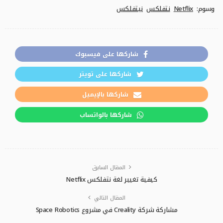
وسوم:
Netflix
نتفلكس
نيتفلكس
شاركها على فيسبوك
شاركها على تويتر
شاركها بالإيميل
شاركها بالواتساب
المقال السابق
كيفية تغيير لغة نتفلكس Netflix
المقال التالي
مشاركة شركة Creality في مشروع ‎Space Robotics‎