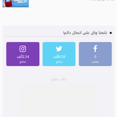
تابعنا وكن على اتصال دائم!
0
6.59ألف
2.34ألف
معجب
متابع
متابع
- إعلان ممول -