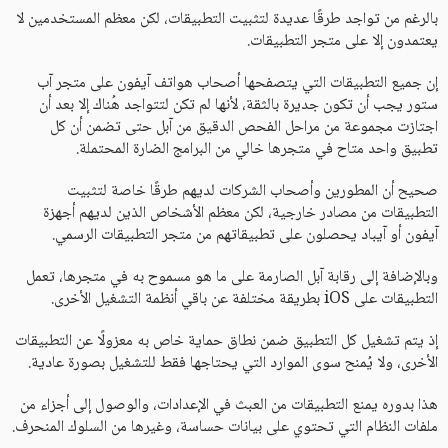
بالرغم من تواجد طرقًا عديدة لتثبيت التطبيقات، لكن معظم المستخدمين لا
يعتمدون إلا على متجر التطبيقات.
إن جميع التطبيقات التي يتصفحها أصحاب هواتف آيفون على متجر آب
ستور يجب أن تكون جديرة بالثقة، لأنها لم تكن لتتواجد هُناك إلا بعد أن
اجتازت مجموعة من مراحل الفحص الدقيق من آبل حتى تضمن أن كل
تطبيق واحد متاح في متجرها خالي من البرامج الضارة المحتملة.
صحيح أن المطورين وأصحاب الشركات لديهم طرقًا خاصة لتثبيت
التطبيقات من مصادر خارجية، لكن معظم الأشخاص الذين لديهم أجهزة
آيفون أو آيباد يحصلون على تطبيقاتهم من متجر التطبيقات الرسمي.
وبالإضافة إلى رقابة آبل الصارمة على ما هو مسموح به في متجرها، تعمل
التطبيقات على iOS بطريقة مختلفة عن باقي أنظمة التشغيل الأخرى.
إذ يتم تشغيل كل التطبيق ضمن نطاق حماية خاص به معزولًا عن التطبيقات
الأخرى، ولا يُمنح سوى الموارد التي يحتاجها فقط للتشغيل بصورة عادية.
هذا بدوره يمنع التطبيقات من العبث في الإعدادات، والوصول إلى أجزاء من
ملفات النظام التي تحتوي على بيانات حساسة، وغيرها من السلوك المنحرف.