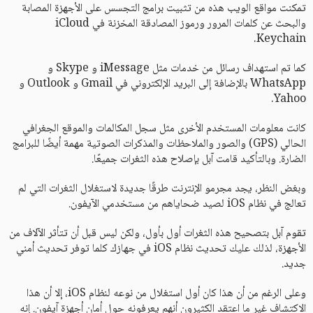
تمكنت مواقع الويب هذه من تثبيت برامج التجسس على الأجهزة المصابة
والبحث عن كلمات المرور ورموز المصادقة المخزنة في iCloud
Keychain.
كما تم استهداف رسائل من خدمات مثل iMessage و Skype و
WhatsApp بالإضافة إلى البريد الإلكتروني في Gmail و Outlook و
Yahoo.
كانت معلومات المستخدم الأخرى مثل سجل المكالمات والموقع الجغرافي
الحالي (GPS) والصور والملاحظات والمذكرات الصوتية مهمة أيضًا للبرامج
الضارة. وبالتأكيد قامت آبل بإصلاح هذه الثغرات جميعًا.
وبغض النظر، يجد مجرمو الإنترنت طرقًا جديدة لاستغلال الثغرات التي لم
تعالج في نظام iOS لصيد ضحاياهم من مستخدمي الآيفون.
تقوم آبل بتصحيح هذه الثغرات أول بأول، ولكن ليس قبل أن تتأثر الآلاف من
الأجهزة، لذلك عليك تحديث نظام iOS في جهازك كلما توفر تحديث أمني
جديد.
وعلى الرغم من أن هذا كان أول استغلال من نوعه لنظام iOS، إلا أن هذا
الاكتشاف غير ما اعتقد الكثيرون أنهم يعرفونه حول أمان أجهزة آيفون. إنه