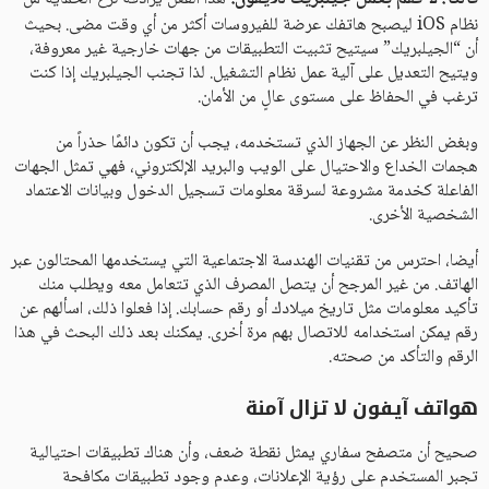
نظام iOS ليصبح هاتفك عرضة للفيروسات أكثر من أي وقت مضى. بحيث
أن “الجيلبريك” سيتيح تثبيت التطبيقات من جهات خارجية غير معروفة،
ويتيح التعديل على آلية عمل نظام التشغيل. لذا تجنب الجيلبريك إذا كنت
ترغب في الحفاظ على مستوى عالٍ من الأمان.
وبغض النظر عن الجهاز الذي تستخدمه، يجب أن تكون دائمًا حذراً من
هجمات الخداع والاحتيال على الويب والبريد الإلكتروني، فهي تمثل الجهات
الفاعلة كخدمة مشروعة لسرقة معلومات تسجيل الدخول وبيانات الاعتماد
الشخصية الأخرى.
أيضا، احترس من تقنيات الهندسة الاجتماعية التي يستخدمها المحتالون عبر
الهاتف. من غير المرجح أن يتصل المصرف الذي تتعامل معه ويطلب منك
تأكيد معلومات مثل تاريخ ميلادك أو رقم حسابك. إذا فعلوا ذلك، اسألهم عن
رقم يمكن استخدامه للاتصال بهم مرة أخرى. يمكنك بعد ذلك البحث في هذا
الرقم والتأكد من صحته.
هواتف آيفون لا تزال آمنة
صحيح أن متصفح سفاري يمثل نقطة ضعف، وأن هناك تطبيقات احتيالية
تجبر المستخدم على رؤية الإعلانات، وعدم وجود تطبيقات مكافحة