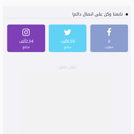
تابعنا وكن على اتصال دائم!
0
6.59ألف
2.34ألف
معجب
متابع
متابع
- إعلان ممول -