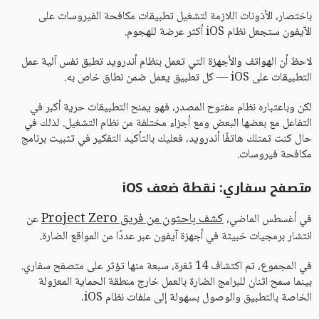
باختصار، الأذونات اللازمة لتشغيل تطبيقات مكافحة الفيروسات على
الآيفون ستجعل نظام iOS أكثر عرضة للهجوم.
لاحظ أن الهواتف والأجهزة التي تعمل بنظام أندرويد تطبق نفس آلية عمل
التطبيقات على iOS — كل تطبيق يعمل ضمن نطاق خاص به.
لكن وباعتباره نظام مفتوح المصدر، فهو يمنح التطبيقات حرية أكبر في
التفاعل مع بعضها البعض ومع أجزاء مختلفة من نظام التشغيل. لذلك في
حال كنت تمتلك هاتفًا أندرويد، فعليك بالتأكيد التفكير في تثبيت برنامج
مكافحة فيروسات.
متصفح سفاري: نقطة ضعف iOS
كشف باحثون من فريق Project Zero
في أغسطس الماضي،
عن
انتشار برمجيات خبيثة في أجهزة آيفون عبر عددًا من المواقع الضارة.
في المجموع، تم اكتشاف 14 ثغرة، سبعة منها تؤثر على متصفح سفاري.
بينما سمح اثنان للبرامج الضارة بالعمل خارج منطقة الحماية المعزولة
الخاصة بالتطبيق والوصول بسهولة إلى ملفات نظام iOS.