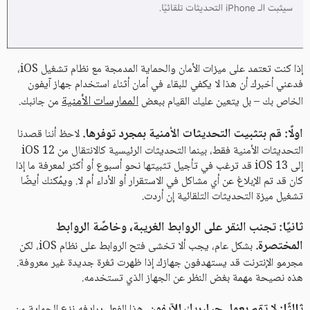
إذا كنت تعتمد على ميزات الأمان والحماية المدمجة مع نظام تشغيل iOS،
فدعني أخبرك أن هذا لا يكفي للبقاء في أمان أثناء استخدام جهاز آيفون
الممارسات الأمنية
الخاص بك – بل يتعين عليك القيام ببعض
من جانبك.
اولًا: قم بتثبيت التحديثات الأمنية بمجرد توفرها.
لاحظ أننا قصدنا
التحديثات الأمنية فقط، بينما التحديثات الرئيسية كالانتقال من iOS 12
إلى iOS 13 قد ترغب في تأجيل تثبيتها نحو أسبوع أو أكثر لمعرفة ما إذا
كان قد تم الإبلاغ عن أي مشاكل في الاستقرار أو الأداء أم لا. ويمُكنك أيضًا
تشغيل ميزة التحديثات التلقائية إن أردت.
ثانيًا: تجنب النقر على الروابط الغريبة، وخاصًة الروابط
المختصرة.
بشكل عام، يجب ألا تخشى فتح الروابط على نظام iOS، لكن
مجرمو الإنترنت قد يستهدفون جهازك إذا ظهرت ثغرة جديدة غير معروفة.
هذه نصيحة مهمة بغض النظر عن الجهاز الذي تستخدمه.
ثالثًا: لا تقم بعمل جيلبريك للآيفون.
هذا الفعل يرادفه نزع الحماية من