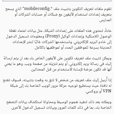
تقوم ملفات تعريف التكوين بتثبيت ملف “.mobileconfig” الذي يسمح
بتعريف إعدادات استخدام الآيفون مع شبكات أو حسابات الشركات أو
المدارس.
عادةً، تحتوي هذه الملفات على إعدادات الشبكة، مثل بيانات اعتماد نقطة
الوصول اللاسلكية وإعدادات الوكيل (Proxy) ومعلومات تسجيل الدخول
إلى خادم البريد الإلكتروني. وتستخدمها الشركات غالبًا لنشر الإعدادات
الحديثة بسرعة للموظفين الجدد أو لموظفيها بالكامل.
ويمكن تثبيت ملف تعريف تكوين على الآيفون الخاص بك بعد ان يتم ارسالهُ
إليك في رسالة بريد إلكتروني، أو يتم تنزيله من صفحة ويب. وهو ما يعني
أنها قد تكون عرضة لإساءة الاستخدام من قبل المحتالين.
إذا أُرسِل إليك ملف تعريف من شخص لا تثق به وقمت بتثبيته، فسوف تفتح
له نافذة حيث يستطيع توجيه حركة مرور الويب الخاصة بك إلى شبكة
VPN أو بروكسي.
ويمكنه بعد ذلك تنفيذ هجوم الوسيط ومحاولة استكشاف بيانات التصفح
الخاصة بك، بما في ذلك كلمات المرور وبيانات تسجيل الدخول الأخرى.