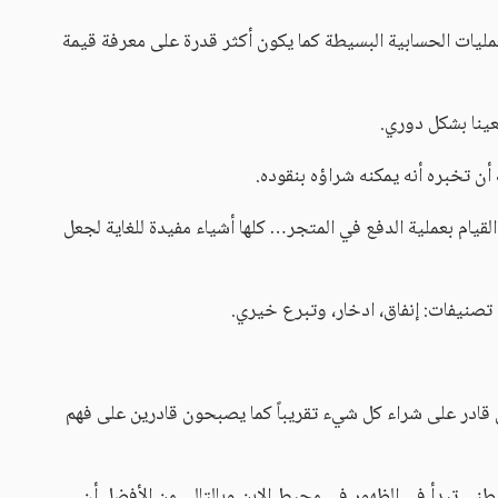
عمليات الحسابية البسيطة كما يكون أكثر قدرة على معرفة قيمة
عينا بشكل دوري.
ن تخبره أنه يمكنه شراؤه بنقوده.
لقيام بعملية الدفع في المتجر… كلها أشياء مفيدة للغاية لجعل
تصنيفات: إنفاق، ادخار، وتبرع خيري.
ال قادر على شراء كل شيء تقريباً كما يصبحون قادرين على فهم
لوطني تبدأ في الظهور في محيط الابن وبالتالي من الأفضل أن