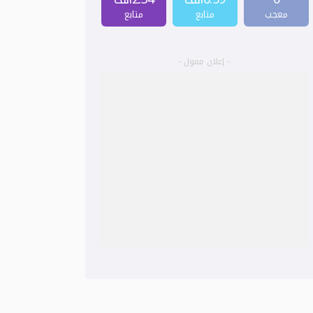
معجب
متابع
متابع
- إعلان ممول -