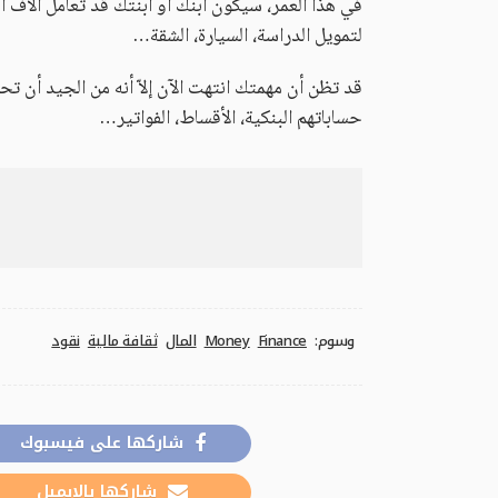
في هذا العمر، سيكون ابنك أو ابنتك قد تعامل آلاف ا
لتمويل الدراسة، السيارة، الشقة…
قد تظن أن مهمتك انتهت الآن إلاّ أنه من الجيد أن تح
حساباتهم البنكية، الأقساط، الفواتير…
وسوم:
Finance
Money
المال
ثقافة مالية
نقود
شاركها على فيسبوك
شاركها بالإيميل