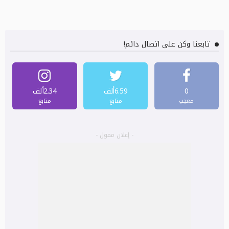
تابعنا وكن على اتصال دائم!
0
6.59ألف
2.34ألف
معجب
متابع
متابع
- إعلان ممول -