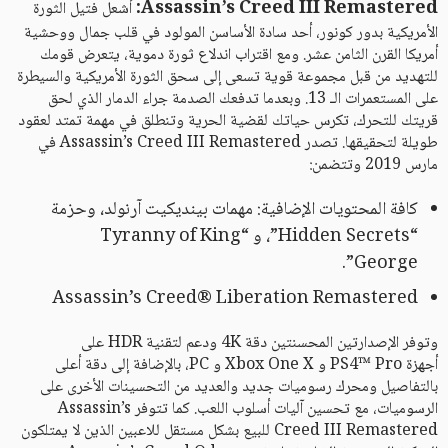
Assassin’s Creed III Remastered:
أشعل فتيل الثورة
الأمريكية بدور كونور، أحد سادة الأساسن المولود في قلب جمال ووحشية
أمريكا القرن الثامن عشر. ومع اقتراب اندلاع ثورة دموية، يتعرض قومك
للتهديد من قبل مجموعة قوية تسعى إلى سحق الثورة الأمريكية والسيطرة
على المستعمرات الـ 13. وبعدما تدفعك الصدمة جراء الدمار الذي لحق
قريتك للتحرك، تكرس حياتك لقضية الحرية وتنطلق في مهمة تمتد لعقود
طويلة لتحقيقها. تصدر Assassin’s Creed III Remastered في
مارس 2019 وتتضمن:
كافة المحتويات الإضافية: مهمات بينديكيت آرنولد، وحزمة
“Hidden Secrets”، و “Tyranny of King
George”.
Assassin’s Creed® Liberation Remastered
وتوفر الإصدارتين المحسنتين دقة 4K ودعم لتقنية HDR على
أجهزة PS4™ Pro و Xbox One X و PC، بالإضافة إلى دقة أعلى
بالتفاصيل ومحرك رسوميات جديد والعديد من التحسينات الأخرى على
الرسوميات، مع تحسين آليات أسلوب اللعب. كما تتوفر Assassin’s
Creed III Remastered للبيع بشكل مستقل للاعبين الذين لا يمتلكون