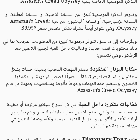
التذكرة الموسمية الخاصة بلعبة Assassin’s Creed Odyssey.
وتتوفر التذكرة الموسمية كجزء من النسخة الذهبية، أو النسخة المطلقة، أو
النسخة الإسبارطية، أو نسخة ’البانثيون‘ من لعبة Assassin’s Creed:
Odyssey، وهي تتوفر أيضاً للشراء بشكل منفصل بسعر $39.99.
وبالإضافة إلى ما سبق، تتوفر مجموعة كبيرة من المحتويات المجانية بما في
ذلك محتويات قصة جديدة وفعاليات داخل اللعبة لجميع اللاعبين بعد
الإطلاق، وهي تتضمن:
حكايا اليونان المفقودة
: تصدر المهمات المجانية بصيغة حلقات بشكل
منتظم بين الحلقات لتوفر تدفقاً مستمراً للقصص الجديدة ليستكشفها
اللاعبون. وستضم هذه المهمات وجوهاً مألوفة وشخصيات جديدة من عالم
Assassin’s Creed Odyssey.
فعّاليات متكررة داخل اللعبة
: في كل أسبوع سيظهر مرتزقة أو سفينة
ملحمية جديدة والتي تقدم للاعبين معارك مليئة بالتحدي وهم يطاردون
أولئك الأعداء الأقوياء. وسترسل العقود اليومية والأسبوعية اللاعبين في
مهمات جديدة عبر اليونان. ·