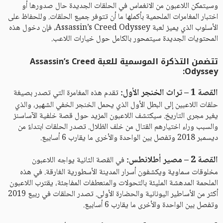
وسيتمكن اللاعبون من الانغماس في الحلقات الجديدة حال صدورها أو
اختبار المغامرات الملحمية بأكملها ما أن تتوفر جميع الحلقات. وللحفاظ على
الأسلوب الذي يميز لعبة Assassin’s Creed Odyssey، فإن دخول هذه
المحتويات الجديدة سيتمحور بالكامل حول خيارات اللاعب.
تتضمن التذكرة الموسمية للعبة Assassin’s Creed
Odyssey:
القصة 1 – تراث الخنجر الأول:
تقدم هذه المغامرة التي تصدر بصيغة
حلقات اللاعبين إلى البطل الأول الذي يحمل الخنجر الخفي الشهير، والذي
يغير مجرى التاريخ. سيكتشف اللاعبون المزيد حول قصة خلفية الآساسنز
والسبب وراء اختيارهم القتال من خلف الظلال. تصدر الحلقات ابتداءً من
ديسمبر 2018 وتفصل بين الواحدة والأخرى ما يقارب 6 أسابيع.
القصة 2 – مصير أطلانطس:
في القصة الثانية يواجه اللاعبون
مخلوقات سماوية ويكشفون أسرار المدينة الأسطورية الغارقة. في هذه
الملحمة المدهشة المليئة بالتحولات والمنعطفات المفاجئة، يقترب اللاعبون
أكثر من الأساطير اليونانية والحضارة الأولى. تصدر الحلقات في ربيع 2019
وتفصل بين الواحدة والأخرى ما يقارب 6 أسابيع.