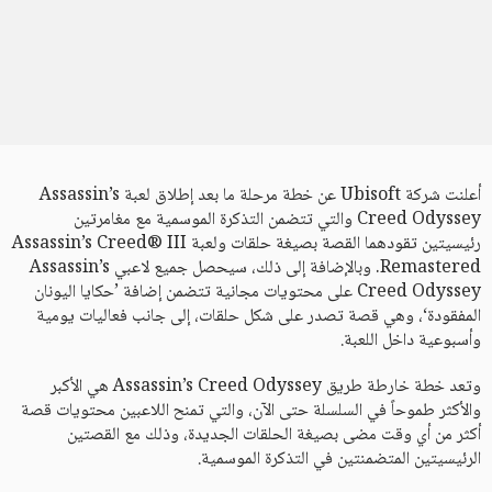
أعلنت شركة Ubisoft عن خطة مرحلة ما بعد إطلاق لعبة Assassin’s
Creed Odyssey والتي تتضمن التذكرة الموسمية مع مغامرتين
رئيسيتين تقودهما القصة بصيغة حلقات ولعبة Assassin’s Creed® III
Remastered. وبالإضافة إلى ذلك، سيحصل جميع لاعبي Assassin’s
Creed Odyssey على محتويات مجانية تتضمن إضافة ’حكايا اليونان
المفقودة‘، وهي قصة تصدر على شكل حلقات، إلى جانب فعاليات يومية
وأسبوعية داخل اللعبة.
وتعد خطة خارطة طريق Assassin’s Creed Odyssey هي الأكبر
والأكثر طموحاً في السلسلة حتى الآن، والتي تمنح اللاعبين محتويات قصة
أكثر من أي وقت مضى بصيغة الحلقات الجديدة، وذلك مع القصتين
الرئيسيتين المتضمنتين في التذكرة الموسمية.