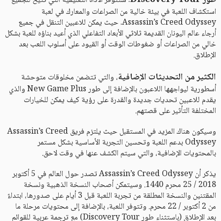
طور Discovery Tour
: ستتوفر الأداة التعليمية التي تتيح للجميع
استكشاف اللعبة في بيئة خالية من الصراعات والمعارك في لعبة
Assassin’s Creed Odyssey. حيث يمكن للاعبين التنقل في جميع
أرجاء عالم اليونان القديمة ثلاثي الأبعاد التفاعلي الذي أعيد بناؤه للعبة بشكل
خالي من الصراعات أو ضغوطات الوقت أو القيود على أسلوب اللعب بعد
الإطلاق.
الكثير من التحديثات الإضافية
، والتي تتضمن مخلوقات متوحشة
أسطورية ليواجهها اللاعبون بالإضافة إلى طور New Game Plus والذي
يقدم للاعبين تحديات جديدة والقدرة على رؤية كيف يمكن للخيارات
المختلفة التأثير على قصتهم.
وسيكون هناك المزيد في المستقبل حيث يلتزم فريق Assassin’s Creed
Odyssey بدعم اللعبة وتحسين التجربة الأساسية بشكل مستمر
بالمحتويات الإضافية، والتي سيتم الكشف عنها في وقت لاحق.
يذكر أن Assassin’s Creed Odyssey تصدر حول العالم في 5 أكتوبر
2018 / 25 محرم 1440. وسيتمكن أصحاب النسخة الذهبية ونسخة
المقتنين والنسخة المطلقة من تجربة اللعبة قبل 3 أيام على صدورها، ابتداءً
من 2 أكتوبر / 22 محرم. وتتوفر اللعبة، بالإضافة إلى محتويات مرحلة ما
بعد الإطلاق (باستثناء طور Discovery Tour) مع ترجمة عربية للقوائم