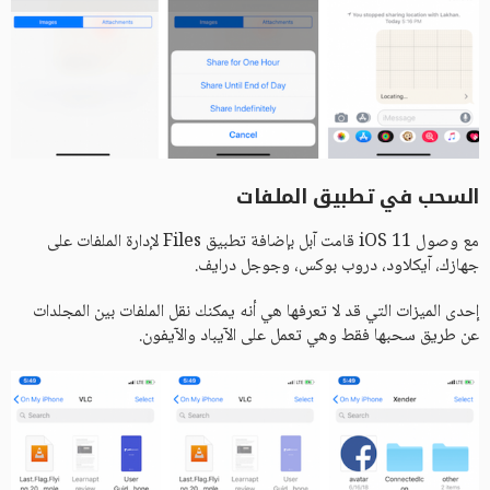
السحب في تطبيق الملفات
مع وصول iOS 11 قامت آبل بإضافة تطبيق Files لإدارة الملفات على
جهازك، آيكلاود، دروب بوكس، وجوجل درايف.
إحدى الميزات التي قد لا تعرفها هي أنه يمكنك نقل الملفات بين المجلدات
عن طريق سحبها فقط وهي تعمل على الآيباد والآيفون.