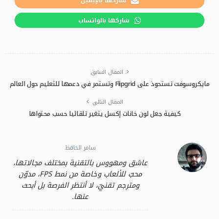
شاركها بالإيميل
شاركها بالواتساب
المقال السابق
مايكروسوفت تستحوذ على Flipgrid وتستمر في دعمها للتعليم حول العالم
المقال التالي
كيفية جعل لون خانات إكسل يتغير تلقائيا حسب محتواها
سامر الحافظ
عاشق ومهووس بالتقنية بمختلف مجالاتها،
محبّ للألعاب وخاصة من نمط FPS، مدوّن
ومترجم تقنيّ، لا أنتظر الفرصة بل أبحث
عنها.