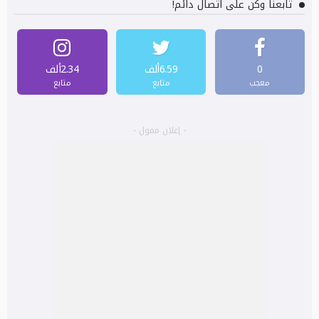
تابعنا وكن على اتصال دائم!
0
6.59ألف
2.34ألف
معجب
متابع
متابع
- إعلان ممول -