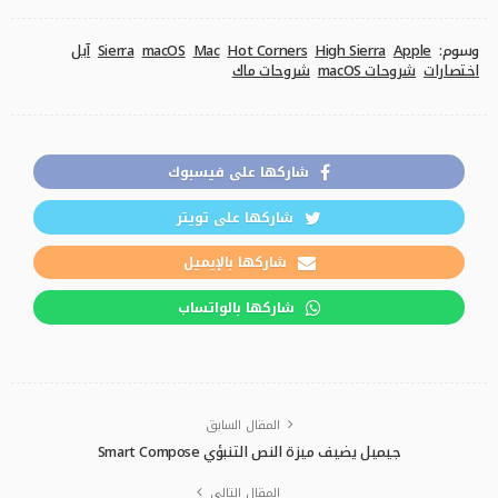
وسوم:
Apple
High Sierra
Hot Corners
Mac
macOS
Sierra
آبل
اختصارات
شروحات macOS
شروحات ماك
شاركها على فيسبوك
شاركها على تويتر
شاركها بالإيميل
شاركها بالواتساب
المقال السابق
جيميل يضيف ميزة النص التنبؤي Smart Compose
المقال التالي