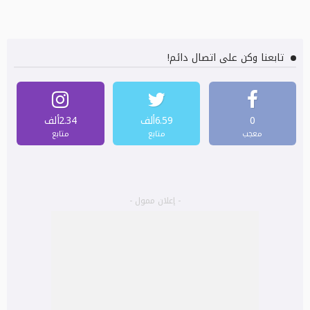
تابعنا وكن على اتصال دائم!
0
6.59ألف
2.34ألف
معجب
متابع
متابع
- إعلان ممول -