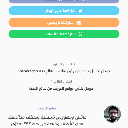
شاركها على تويتر
شاركها بالإيميل
شاركها بالواتساب
المقال السابق
جوجل بكسل 2 قد يكون أول هاتف بمعالج Snapdragon 836
المقال التالي
جوجل تلغي مواقع التورنت من نتائج البحث
سامر الحافظ
عاشق ومهووس بالتقنية بمختلف مجالاتها،
محبّ للألعاب وخاصة من نمط FPS، مدوّن