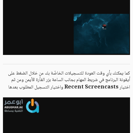
كما يمكنك بأي وقت العودة للتسجيلات الخاصّة بك من خلال الضغط على
أيقونة البرنامج في شريط المهام بجانب الساعة بزر الفأرة الأيمن ومن ثم
Recent Screencasts
اختيار
واختيار التسجيل المطلوب بعدها