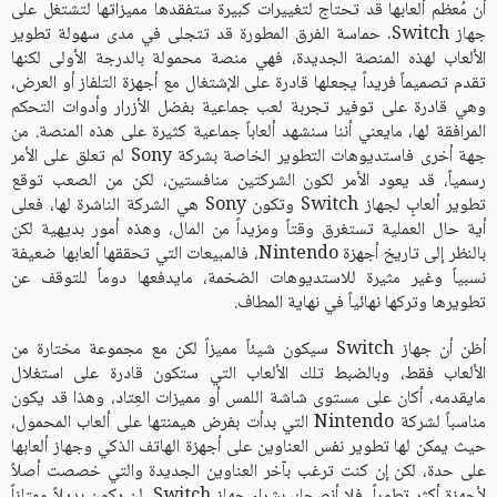
أن مُعظم ألعابها قد تحتاج لتغييرات كبيرة ستفقدها مميزاتها لتشتغل على
جهاز Switch. حماسة الفرق المطورة قد تتجلى في مدى سهولة تطوير
الألعاب لهذه المنصة الجديدة، فهي منصة محمولة بالدرجة الأولى لكنها
تقدم تصميماً فريداً يجعلها قادرة على الإشتغال مع أجهزة التلفاز أو العرض،
وهي قادرة على توفير تجربة لعب جماعية بفضل الأزرار وأدوات التحكم
المرافقة لها، مايعني أننا سنشهد ألعاباً جماعية كثيرة على هذه المنصة. من
جهة أخرى فاستديوهات التطوير الخاصة بشركة Sony لم تعلق على الأمر
رسمياً، قد يعود الأمر لكون الشركتين منافستين، لكن من الصعب توقع
تطوير ألعابٍ لجهاز Switch وتكون Sony هي الشركة الناشرة لها، فعلى
أية حال العملية تستغرق وقتاً ومزيداً من المال، وهذه أمور بديهية لكن
بالنظر إلى تاريخ أجهزة Nintendo، فالمبيعات التي تحققها ألعابها ضعيفة
نسبياً وغير مثيرة للاستديوهات الضخمة، مايدفعها دوماً للتوقف عن
تطويرها وتركها نهائياً في نهاية المطاف.
أظن أن جهاز Switch سيكون شيئاً مميزاً لكن مع مجموعة مختارة من
الألعاب فقط، وبالضبط تلك الألعاب التي ستكون قادرة على استغلال
مايقدمه، أكان على مستوى شاشة اللمس أو مميزات العِتاد، وهذا قد يكون
مناسباً لشركة Nintendo التي بدأت بفرض هيمنتها على ألعاب المحمول،
حيث يمكن لها تطوير نفس العناوين على أجهزة الهاتف الذكي وجهاز ألعابها
على حدة، لكن إن كنت ترغب بآخر العناوين الجديدة والتي خصصت أصلاً
لأجهزة أكثر تطوراً، فلا أنصحك بشراء جهاز Switch، لن يكون بديلاً ممتازاً