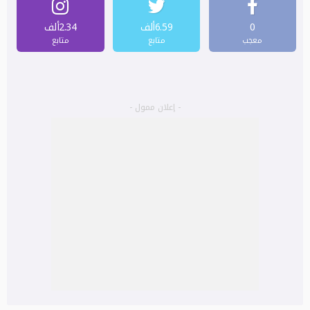
0
6.59ألف
2.34ألف
معجب
متابع
متابع
- إعلان ممول -