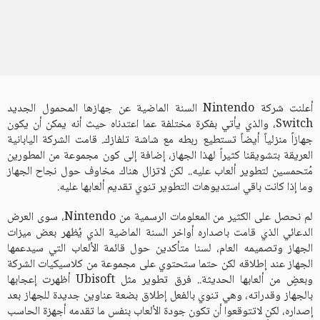
أعلنت شركة Nintendo السنة الماضية عن جهازها المحمول الجديد
Switch، والذي يأتي بفكرة مختلفة عما اعتدناه حيث أنه يمكن أن يكون
جهازاً منزلياً أيضاً تستطيع ربطه مع شاشة تلفازك. قامت الشركة اليابانية
العريقة بتشويقنا كثيراً لهذا الجهاز، إضافة إلى كون مجموعة من المطورين
مُتحمسين لتطوير ألعاب عليه.. لكن لاتزال هناك مخاوف حول نجاح الجهاز
وما إذا كانت باقي استديوهات التطوير تنوي تقديم ألعابها عليه.
لم نحصل على الكثير من المعلومات الرسمية من Nintendo، سوى العرض
الدعائي الذي قامت باصداره أواخر السنة الماضية الذي يُظهر بعض ميزات
الجهاز وتصميمه العام، لسنا متأكدين حول قائمة الألعاب التي سيدعمها
الجهاز عند إطلاقه لكن حتما ستحتوي على مجموعة من كلاسيكيات الشركة
وبعضٍ من ألعابها الحديثة.. فرق تطوير مثل Ubisoft أظهرت إعجابها
بالجهاز وقدراته، وهي تنوي بالفعل إطلاق بضعة عناوين جديدة للجهاز بعد
إصداره، لكن لاتتوقعوا أن تكون جودة الألعاب بنفس ما تقدمه أجهزة الحاسب