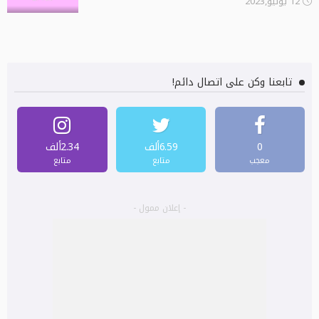
12 يوليو,2023
تابعنا وكن على اتصال دائم!
0
6.59ألف
2.34ألف
معجب
متابع
متابع
- إعلان ممول -