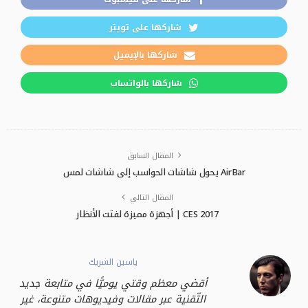
شاركها على تويتر
شاركها بالإيميل
شاركها بالواتساب
المقال السابق
AirBar يحول شاشات الحواسب إلى شاشات لمس
المقال التالي
CES 2017 | أجهزة مميزة لفتت الأنظار
ياسين الشريك
أقضي معظم وقتي يوميًّا في متابعة جديد
التّقنية عبر مقالات وفيديوهات متنوعة، غير