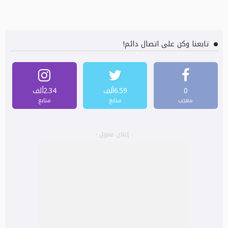
تابعنا وكن على اتصال دائم!
0
6.59ألف
2.34ألف
معجب
متابع
متابع
- إعلان ممول -