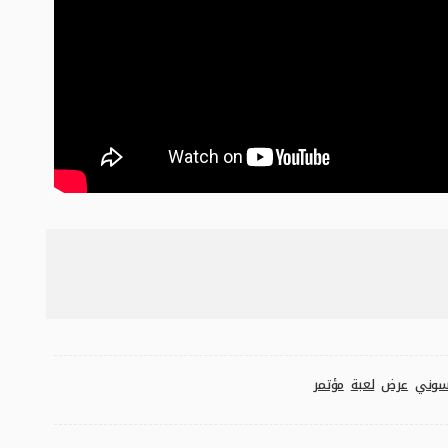
وني
عرض
لعبة
مؤتمر