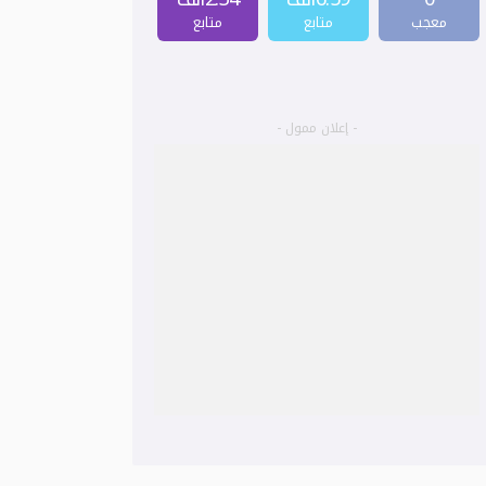
معجب
متابع
متابع
- إعلان ممول -