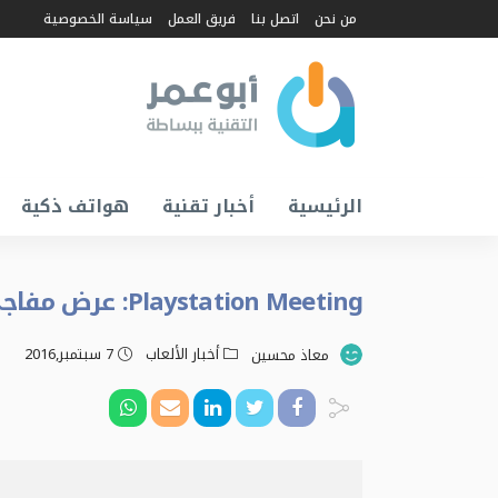
من نحن
اتصل بنا
فريق العمل
سياسة الخصوصية
الرئيسية
أخبار تقنية
هواتف ذكية
Playstation Meeting: عرض مفاجئ لـ Mass Effect Andromeda
أخبار الألعاب
7 سبتمبر,2016
معاذ محسين