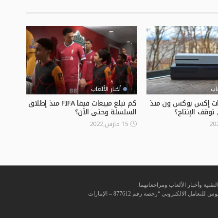
عاب
أخبار الألعاب
عات إكس بوكس ون منذ
كم تبلغ مبيعات فيفا FIFA منذ إطلاق
توقف الإنتاج؟
السلسلة وحتى الآن؟
15 مارس,2022
تقنية وأخبار الألعاب ومراجعاتهما.
إحدى منصات مؤسسة كانوبوس للتعامل الالكتروني “رخصة رقم 877612 – الإمارات